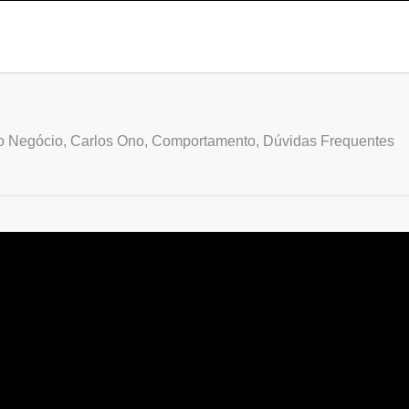
o Negócio
,
Carlos Ono
,
Comportamento
,
Dúvidas Frequentes