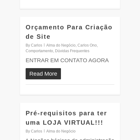
Orçamento Para Criação
0
de Site
By
Carlos
Alma do Negócio
,
Carlos Ono
,
Comportamento
,
Dúvidas Frequentes
ENTRAR EM CONTATO AGORA
Read More
Pré-requisitos para ter
0
uma LOJA VIRTUAL!!!
By
Carlos
Alma do Negócio