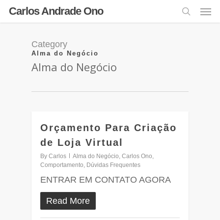
Carlos Andrade Ono
Category
Alma do Negócio
Alma do Negócio
Orçamento Para Criação
0
de Loja Virtual
By
Carlos
Alma do Negócio
,
Carlos Ono
,
Comportamento
,
Dúvidas Frequentes
ENTRAR EM CONTATO AGORA
Read More