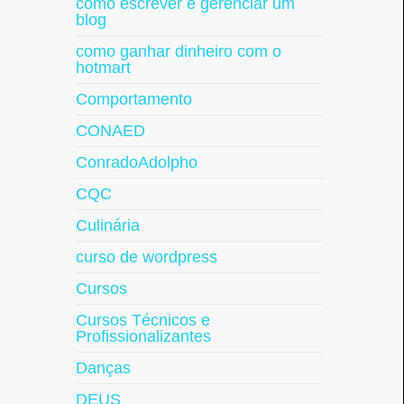
como escrever e gerenciar um
blog
como ganhar dinheiro com o
hotmart
Comportamento
CONAED
ConradoAdolpho
CQC
Culinária
curso de wordpress
Cursos
Cursos Técnicos e
Profissionalizantes
Danças
DEUS