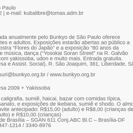
 Paulo
2 | e-mail: kubalibre@tomas.adm.br
izada anualmente pelo Bunkyo de São Paulo oferece
ntes e adultos. Exposições estarão abertas ao público a
mostra “Flores do Japão” e a exposição “80 anos da
 música, dança (“Yosokai Soran Street” na R. Galvão
om yakissoba, udon e muito mais. Entrada gratuita.
sa e Assist. Social), R. São Joaquim, 381, Liberdade, S
suri@bunkyo.org.br / www.bunkyo.org.br
esa 2009 + Yakissoba
caligrafia, sumiê, haicai, bazar com comidas típica,
sanato, e exposições de ikebana, sumiê e shodo. O alm
vite antecipado: R$15,00 (adulto) e R$8,00 (crianças d
ulto) e R$10,00 (crianças)
de Brasília – SGAN 611 Conj.ABC Bl.C – Brasília-DF
3347-1214 / 3340-8976