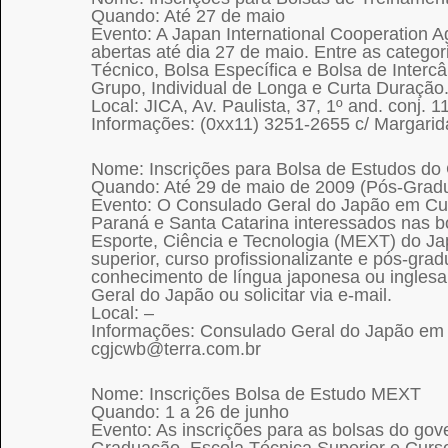
Quando: Até 27 de maio
Evento: A Japan International Cooperation A
abertas até dia 27 de maio. Entre as catego
Técnico, Bolsa Específica e Bolsa de Inte
Grupo, Individual de Longa e Curta Duração. 
Local: JICA, Av. Paulista, 37, 1º and. conj. 
Informações: (0xx11) 3251-2655 c/ Margarida
Nome: Inscrições para Bolsa de Estudos d
Quando: Até 29 de maio de 2009 (Pós-Gradu
Evento: O Consulado Geral do Japão em Curi
Paraná e Santa Catarina interessados nas bo
Esporte, Ciência e Tecnologia (MEXT) do Jap
superior, curso profissionalizante e pós-grad
conhecimento de língua japonesa ou inglesa.
Geral do Japão ou solicitar via e-mail.
Local: –
Informações: Consulado Geral do Japão em Cu
cgjcwb@terra.com.br
Nome: Inscrições Bolsa de Estudo MEXT
Quando: 1 a 26 de junho
Evento: As inscrições para as bolsas do go