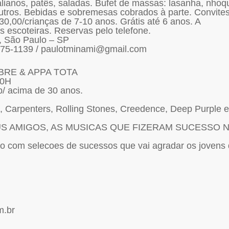
talianos, patês, saladas. Bufet de massas: lasanha, nhoq
 outros. Bebidas e sobremesas cobrados à parte. Convite
0,00/crianças de 7-10 anos. Grátis até 6 anos. A
s escoteiras. Reservas pelo telefone.
a, São Paulo – SP
5575-1139 / paulotminami@gmail.com
IBRE & APPA TOTA
00H
 acima de 30 anos.
 Carpenters, Rolling Stones, Creedence, Deep Purple e
S AMIGOS, AS MUSICAS QUE FIZERAM SUCESSO 
 com selecoes de sucessos que vai agradar os jovens
m.br