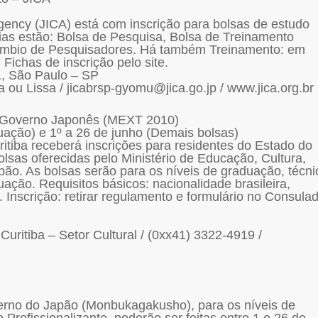
gency (JICA) está com inscrição para bolsas de estudo
rias estão: Bolsa de Pesquisa, Bolsa de Treinamento
rcâmbio de Pesquisadores. Há também Treinamento: em
Fichas de inscrição pelo site.
11, São Paulo – SP
 ou Lissa / jicabrsp-gyomu@jica.go.jp / www.jica.org.br
o Governo Japonês (MEXT 2010)
ação) e 1º a 26 de junho (Demais bolsas)
tiba receberá inscrições para residentes do Estado do
lsas oferecidas pelo Ministério de Educação, Cultura,
ão. As bolsas serão para os níveis de graduação, técni
uação. Requisitos básicos: nacionalidade brasileira,
 Inscrição: retirar regulamento e formulário no Consula
ritiba – Setor Cultural / (0xx41) 3322-4919 /
verno do Japão (Monbukagakusho), para os níveis de