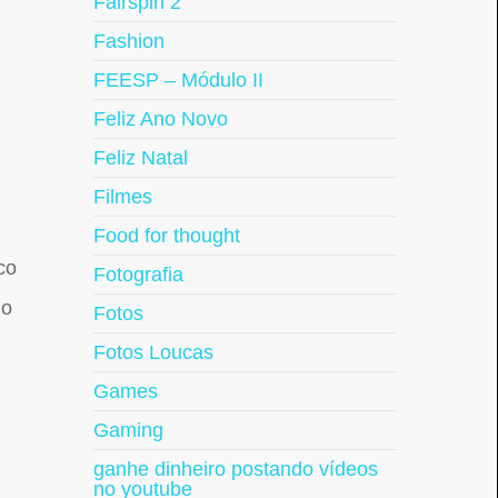
Fairspin 2
Fashion
FEESP – Módulo II
Feliz Ano Novo
Feliz Natal
Filmes
Food for thought
co
Fotografia
do
Fotos
Fotos Loucas
Games
Gaming
ganhe dinheiro postando vídeos
no youtube