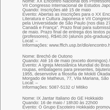
Nome: XX Encontro Nacional dos Professores 
VII Congresso Internacional de Estudos Jap
Quando: Inscrições até 15 de maio
Evento: Abertas as inscrições para o XX Enc
Literatura e Cultura Japonesa e VII Congres
pela Universidade de São Paulo (nos dias 2
Canadá e França”. Prazo final para submis
de maio. Prazo final de entrega dos textos p
(professores), R$40,00 (alunos pós-graduaç
Local: –
Informações: www.fflch.usp.br/dlo/encontro.
Nome: Brechó de Outono
Quando: Até 16 de maio (exceto domingos) /
Evento: A Igreja Messiânica Mundial do Brasi
roupas, embalagens para presentes, bijuteria
1955, desenvolve a filosofia de Mokiti Okad
Morgado de Matheus, 77, Vila Mariana, São
Local: –
Informações: 5087-5132 c/ Mitiko
Nome: IX Jantar Italiano do GE Hokkaido
Quando: 16 de maio / 18h30 às 22h00
Evento: O Grupo Escoteiro Hokkaido promov