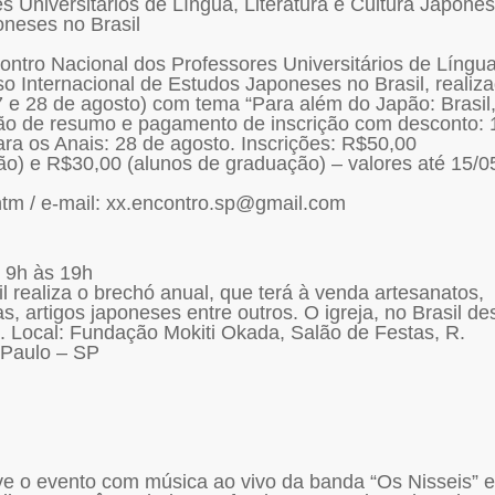
Universitários de Língua, Literatura e Cultura Japone
oneses no Brasil
ontro Nacional dos Professores Universitários de Língua
so Internacional de Estudos Japoneses no Brasil, realiz
7 e 28 de agosto) com tema “Para além do Japão: Brasil
são de resumo e pagamento de inscrição com desconto: 
ara os Anais: 28 de agosto. Inscrições: R$50,00
ão) e R$30,00 (alunos de graduação) – valores até 15/0
htm / e-mail: xx.encontro.sp@gmail.com
 9h às 19h
l realiza o brechó anual, que terá à venda artesanatos,
s, artigos japoneses entre outros. O igreja, no Brasil d
a. Local: Fundação Mokiti Okada, Salão de Festas, R.
 Paulo – SP
e o evento com música ao vivo da banda “Os Nisseis” e