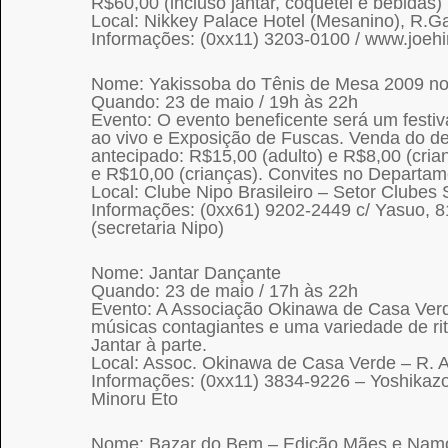
R$60,00 (incluso jantar, coquetel e bebidas)
Local: Nikkey Palace Hotel (Mesanino), R.G
Informações: (0xx11) 3203-0100 / www.joehi
Nome: Yakissoba do Tênis de Mesa 2009 no
Quando: 23 de maio / 19h às 22h
Evento: O evento beneficente será um festiv
ao vivo e Exposição de Fuscas. Venda do d
antecipado: R$15,00 (adulto) e R$8,00 (cria
e R$10,00 (crianças). Convites no Departam
Local: Clube Nipo Brasileiro – Setor Clubes 
Informações: (0xx61) 9202-2449 c/ Yasuo, 8
(secretaria Nipo)
Nome: Jantar Dançante
Quando: 23 de maio / 17h às 22h
Evento: A Associação Okinawa de Casa Verde
músicas contagiantes e uma variedade de ri
Jantar à parte.
Local: Assoc. Okinawa de Casa Verde – R. 
Informações: (0xx11) 3834-9226 – Yoshikaz
Minoru Eto
Nome: Bazar do Bem – Edição Mães e Nam