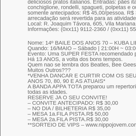
deliciosos pratos italianos. Entradas: pães i
conchiglione, rondelli, spagueti, polpetas e
somente antecipados: R$ 45,00/pessoa. R$ 3
arrecadação será revertida para as atividade
Local: R. Joaquim Távora, 605, Vila Marian
Informações: (0xx11) 9112-2360 / (0xx11) 
Nome: 14º BAILE DOS ANOS 70 – KUBA L
Quando: 16/MAIO – Sábado | 21:00H ~ 03:
Evento: Uma SUPER FESTA recomendado p/
Há 13 ANOS, a volta dos bons tempos.
Quem nao se lembra dos Beatles, Bee Gees,
Muitos Outros???
*VENHA DANCAR E CURTIR COM OS SEU
ANOS 70, 80, 90 E AS ATUAIS*
A BANDA APPA TOTA preparou um repertorio
todas as idades.
RESERVE JA O SEU CONVITE!
– CONVITE ANTECIPADO: R$ 30,00
– NO DIA / BILHETERIA R$ 35,00
– MESA 1a.FILA PISTA.R$ 50,00
– MESA 2a.FILA PISTA.R$ 30,00
**SORTEIO DE VIPS – www.nippojovem.co