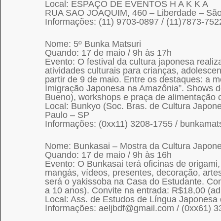
Local: ESPAÇO DE EVENTOS H A K K A
RUA SAO JOAQUIM, 460 – Liberdade – São
Informações: (11) 9703-0897 / (11)7873-752
Nome: 5º Bunka Matsuri
Quando: 17 de maio / 9h às 17h
Evento: O festival da cultura japonesa real
atividades culturais para crianças, adolesce
partir de 9 de maio. Entre os destaques: a 
Imigração Japonesa na Amazônia”. Shows de
Bueno), workshops e praça de alimentação c
Local: Bunkyo (Soc. Bras. de Cultura Japone
Paulo – SP
Informações: (0xx11) 3208-1755 / bunkamat
Nome: Bunkasai – Mostra da Cultura Japon
Quando: 17 de maio / 9h às 16h
Evento: O Bunkasai terá oficinas de origami, 
mangás, vídeos, presentes, decoração, arte
será o yakissoba na Casa do Estudante. Con
a 10 anos). Convite na entrada: R$18,00 (ad
Local: Ass. de Estudos de Língua Japonesa 
Informações: aeljbdf@gmail.com / (0xx61) 