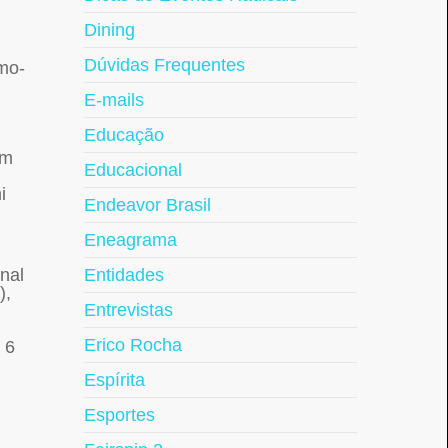
Dining
Dúvidas Frequentes
mo-
E-mails
Educação
im
Educacional
i
Endeavor Brasil
Eneagrama
nal
Entidades
),
Entrevistas
Erico Rocha
 6
Espírita
Esportes