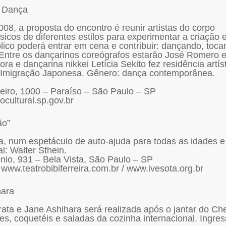
e Dança
08, a proposta do encontro é reunir artistas do corpo
sicos de diferentes estilos para experimentar a criação
lico poderá entrar em cena e contribuir: dançando, toc
 Entre os dançarinos coreógrafos estarão José Romero 
ra e dançarina nikkei Letícia Sekito fez residência artís
 Imigração Japonesa. Gênero: dança contemporânea.
ueiro, 1000 – Paraíso – São Paulo – SP
cultural.sp.gov.br
ão”
ta, num espetáculo de auto-ajuda para todas as idades e
l: Walter Sthein.
tônio, 931 – Bela Vista, São Paulo – SP
 www.teatrobibiferreira.com.br / www.ivesota.org.br
hara
ata e Jane Ashihara será realizada após o jantar do Ch
s, coquetéis e saladas da cozinha internacional. Ingres