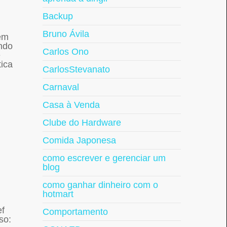
Backup
Bruno Ávila
 em
ando
Carlos Ono
e
tica
CarlosStevanato
Carnaval
Casa à Venda
Clube do Hardware
Comida Japonesa
como escrever e gerenciar um
blog
como ganhar dinheiro com o
hotmart
ef
Comportamento
so: