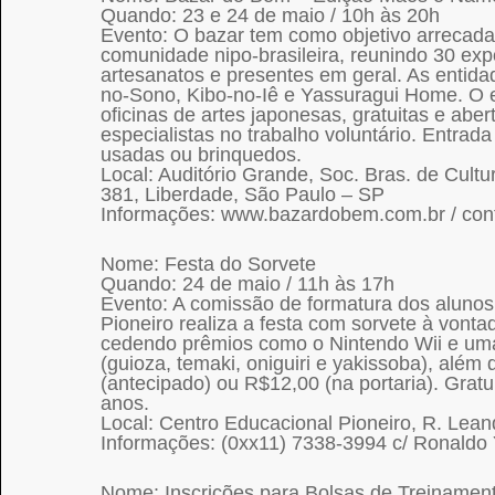
Quando: 23 e 24 de maio / 10h às 20h
Evento: O bazar tem como objetivo arrecada
comunidade nipo-brasileira, reunindo 30 exp
artesanatos e presentes em geral. As entid
no-Sono, Kibo-no-Iê e Yassuragui Home. O 
oficinas de artes japonesas, gratuitas e abe
especialistas no trabalho voluntário. Entrad
usadas ou brinquedos.
Local: Auditório Grande, Soc. Bras. de Cult
381, Liberdade, São Paulo – SP
Informações: www.bazardobem.com.br / con
Nome: Festa do Sorvete
Quando: 24 de maio / 11h às 17h
Evento: A comissão de formatura dos aluno
Pioneiro realiza a festa com sorvete à vont
cedendo prêmios como o Nintendo Wii e uma
(guioza, temaki, oniguiri e yakissoba), alé
(antecipado) ou R$12,00 (na portaria). Grat
anos.
Local: Centro Educacional Pioneiro, R. Lea
Informações: (0xx11) 7338-3994 c/ Ronaldo
Nome: Inscrições para Bolsas de Treinamen