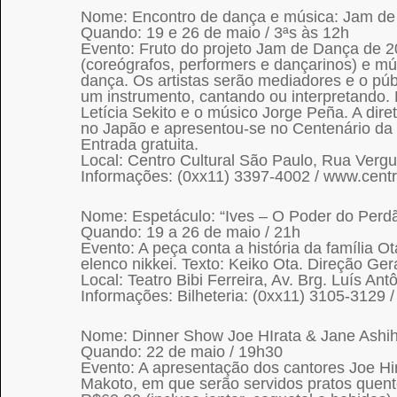
Nome: Encontro de dança e música: Jam d
Quando: 19 e 26 de maio / 3ªs às 12h
Evento: Fruto do projeto Jam de Dança de 20
(coreógrafos, performers e dançarinos) e mú
dança. Os artistas serão mediadores e o púb
um instrumento, cantando ou interpretando.
Letícia Sekito e o músico Jorge Peña. A direto
no Japão e apresentou-se no Centenário da
Entrada gratuita.
Local: Centro Cultural São Paulo, Rua Verg
Informações: (0xx11) 3397-4002 / www.centro
Nome: Espetáculo: “Ives – O Poder do Perd
Quando: 19 a 26 de maio / 21h
Evento: A peça conta a história da família O
elenco nikkei. Texto: Keiko Ota. Direção Gera
Local: Teatro Bibi Ferreira, Av. Brg. Luís An
Informações: Bilheteria: (0xx11) 3105-3129 /
Nome: Dinner Show Joe HIrata & Jane Ashi
Quando: 22 de maio / 19h30
Evento: A apresentação dos cantores Joe Hir
Makoto, em que serão servidos pratos quente