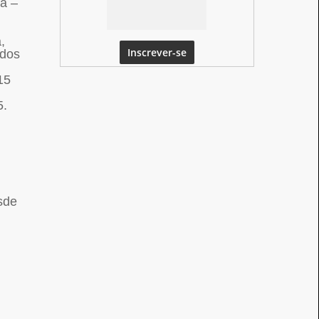
sa –
,
ados
,
15
5.
esde