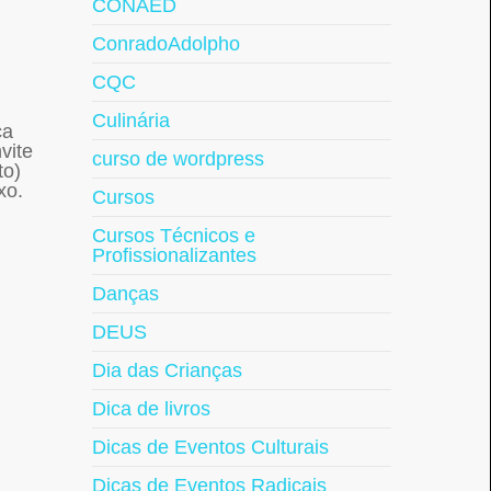
CONAED
ConradoAdolpho
CQC
Culinária
ca
vite
curso de wordpress
to)
xo.
Cursos
Cursos Técnicos e
Profissionalizantes
Danças
DEUS
.
Dia das Crianças
Dica de livros
Dicas de Eventos Culturais
Dicas de Eventos Radicais