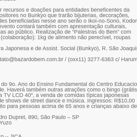
r recursos e doações para entidades beneficentes da
ositores no Bunkyo que trarão bijuterias, decorações,
ades beneficiadas nesse ano serão o Ikoi-no-Sono, Kodo
evento contará também com apresentação culturais,
rtas ao público. Realização de “Palestras do Bem” com
a (colaboração): 1kg de alimento não perecível, roupas
ura Japonesa e de Assist. Social (Bunkyo), R. São Joaqu
tato@bazardobem.com.br / (oxx11) 3277-6363 c/ Harum
s do 9o. Ano do Ensino Fundamental do Centro Educacio
ade. Haverá também outras atrações como o bingo (grátis
 TV LCD 40″, a venda de comidas típicas japonesas
m de shows de street dance e música. Ingressos: R$10,00
uito para pessoas acima de 65 anos e crianças abaixo de
ndro Dupret, 890, São Paulo – SP
 Yuzo
to – JICA