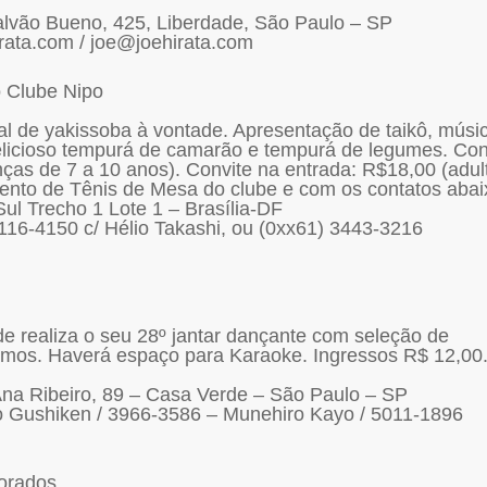
alvão Bueno, 425, Liberdade, São Paulo – SP
rata.com / joe@joehirata.com
 Clube Nipo
al de yakissoba à vontade. Apresentação de taikô, músi
elicioso tempurá de camarão e tempurá de legumes. Con
nças de 7 a 10 anos). Convite na entrada: R$18,00 (adul
ento de Tênis de Mesa do clube e com os contatos abai
Sul Trecho 1 Lote 1 – Brasília-DF
116-4150 c/ Hélio Takashi, ou (0xx61) 3443-3216
 realiza o seu 28º jantar dançante com seleção de
tmos. Haverá espaço para Karaoke. Ingressos R$ 12,00
Ana Ribeiro, 89 – Casa Verde – São Paulo – SP
o Gushiken / 3966-3586 – Munehiro Kayo / 5011-1896
orados