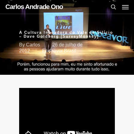
Carlos Andrade Ono
A Cultura Inovadora do Vale do Silício
– Dave Goldberg [SurveyMonkey]
By
Carlos
26 de julho de
2012
Endeavor Brasil