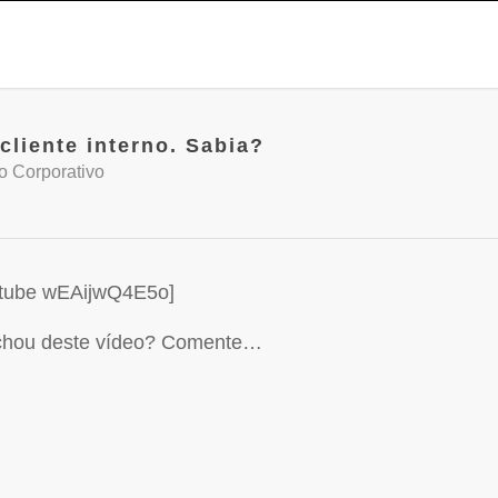
liente interno. Sabia?
 Corporativo
utube wEAijwQ4E5o]
chou deste vídeo? Comente…