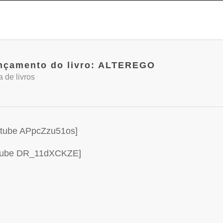
ançamento do livro: ALTEREGO
a de livros
utube APpcZzu51os]
tube DR_11dXCKZE]