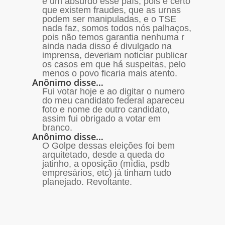
è um absurdo esse país, pois é certo
que existem fraudes, que as urnas
podem ser manipuladas, e o TSE
nada faz, somos todos nós palhaços,
pois não temos garantia nenhuma r
ainda nada disso é divulgado na
imprensa, deveriam noticiar publicar
os casos em que há suspeitas, pelo
menos o povo ficaria mais atento.
Anônimo disse…
Fui votar hoje e ao digitar o numero
do meu candidato federal apareceu
foto e nome de outro candidato,
assim fui obrigado a votar em
branco.
Anônimo disse…
O Golpe dessas eleições foi bem
arquitetado, desde a queda do
jatinho, a oposição (mídia, psdb
empresários, etc) já tinham tudo
planejado. Revoltante.