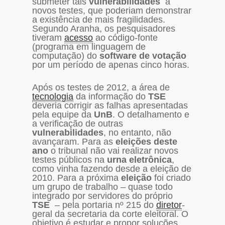
submeter tais
vulnerabilidades
a
novos testes, que poderiam demonstrar
a existência de mais fragilidades.
Segundo Aranha, os pesquisadores
tiveram
acesso
ao código-fonte
(programa em linguagem de
computação) do
software
de votação
por um período de apenas cinco horas.
Após os testes de 2012, a área de
tecnologia
da informação do
TSE
deveria corrigir as falhas apresentadas
pela equipe da
UnB
. O detalhamento e
a verificação de outras
vulnerabilidades
, no entanto, não
avançaram. Para as
eleições deste
ano
o tribunal não vai realizar novos
testes públicos na
urna eletrônica
,
como vinha fazendo desde a eleição de
2010. Para a próxima
eleição
foi criado
um grupo de trabalho – quase todo
integrado por servidores do próprio
TSE
– pela portaria nº 215 do
diretor
-
geral da secretaria da corte eleitoral. O
objetivo é estudar e propor soluções