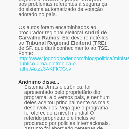
aos problemas referentes à segurança
do sistema automatizado de votação
adotado no país.
Os autos foram encaminhados ao
procurador regional eleitoral
André de
Carvalho Ramos
. Ele deve remetê-los
ao
Tribunal Regional Eleitoral
(
TRE
)
de SP, que dará conhecimento ao
TSE
.
Fonte:
http://www.jogodopoder.com/blog/politica/ministe
publico-urna-eletronica-e-
falha/#ixzz3AKFkCCsv
Anônimo disse…
Sistema Urnas eletrônica, foi
apresentado pelo proprietário dio
programa, a diversos pais, e nenhum
deles aceitou principalmente os mais
desenvolvidos. Veja que o programa
foi oferecido a nivel mundial O
referido proprietário e inclusive
procurado por policias internacionais.
Assunto foi abordado centenas de