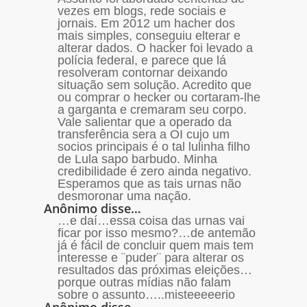
vezes em blogs, rede sociais e
jornais. Em 2012 um hacher dos
mais simples, conseguiu elterar e
alterar dados. O hacker foi levado a
polícia federal, e parece que lá
resolveram contornar deixando
situação sem solução. Acredito que
ou comprar o hecker ou cortaram-lhe
a garganta e cremaram seu corpo.
Vale salientar que a operado da
transferência sera a OI cujo um
socios principais é o tal lulinha filho
de Lula sapo barbudo. Minha
credibilidade é zero ainda negativo.
Esperamos que as tais urnas não
desmoronar uma nação.
Anônimo disse…
…e daí…essa coisa das urnas vai
ficar por isso mesmo?…de antemão
já é fácil de concluir quem mais tem
interesse e ¨puder¨ para alterar os
resultados das próximas eleições…
porque outras mídias não falam
sobre o assunto…..misteeeeerio