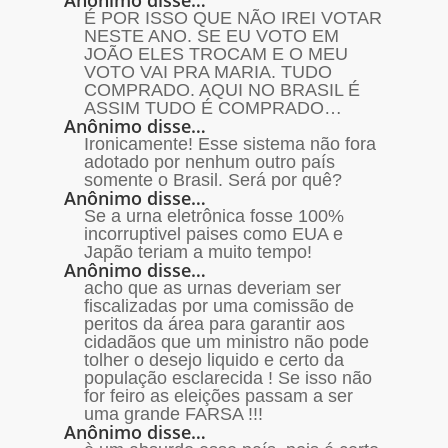
Anônimo disse…
É POR ISSO QUE NÃO IREI VOTAR
NESTE ANO. SE EU VOTO EM
JOÃO ELES TROCAM E O MEU
VOTO VAI PRA MARIA. TUDO
COMPRADO. AQUI NO BRASIL É
ASSIM TUDO É COMPRADO…
Anônimo disse…
Ironicamente! Esse sistema não fora
adotado por nenhum outro país
somente o Brasil. Será por quê?
Anônimo disse…
Se a urna eletrônica fosse 100%
incorruptivel paises como EUA e
Japão teriam a muito tempo!
Anônimo disse…
acho que as urnas deveriam ser
fiscalizadas por uma comissão de
peritos da área para garantir aos
cidadãos que um ministro não pode
tolher o desejo liquido e certo da
população esclarecida ! Se isso não
for feiro as eleições passam a ser
uma grande FARSA !!!
Anônimo disse…