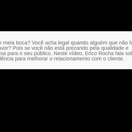
 meia boca? Você acha legal quando alguém que não f
vor? Pois se você não está prezando pela qualidade e
a para o seu público. Neste vídeo, Erico Rocha fala so
elência para melhorar o relacionamento com o cliente.