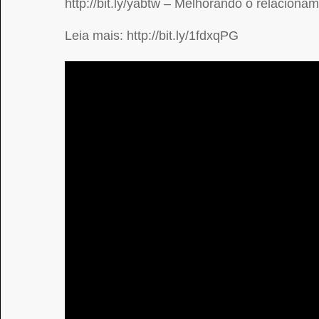
http://bit.ly/yabtw – Melhorando o relaciona
Leia mais: http://bit.ly/1fdxqPG