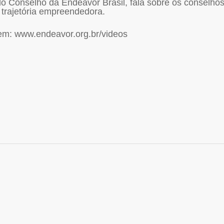
o Conselho da Endeavor Brasil, fala sobre os conselho
a trajetória empreendedora.
em: www.endeavor.org.br/videos