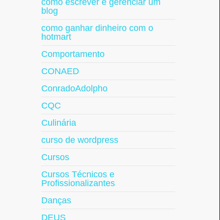
como escrever e gerenciar um
blog
como ganhar dinheiro com o
hotmart
Comportamento
CONAED
ConradoAdolpho
CQC
Culinária
curso de wordpress
Cursos
Cursos Técnicos e
Profissionalizantes
Danças
DEUS