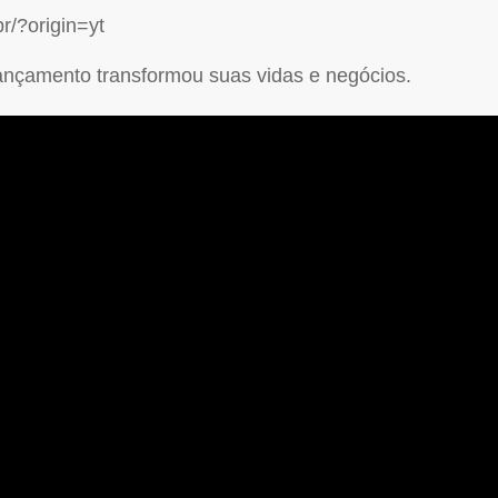
r/?origin=yt
nçamento transformou suas vidas e negócios.