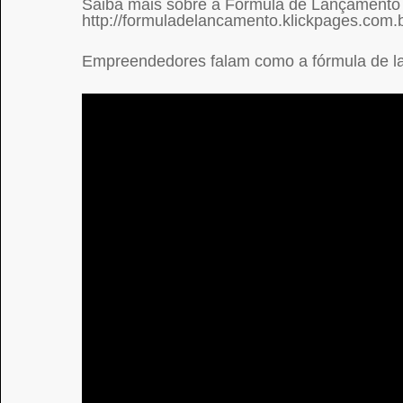
Saiba mais sobre a Fórmula de Lançamento
http://formuladelancamento.klickpages.com.b
Empreendedores falam como a fórmula de la