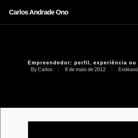
Carlos Andrade Ono
Empreendedor: perfil, experiência o
By
Carlos
8 de maio de 2012
Endeavor