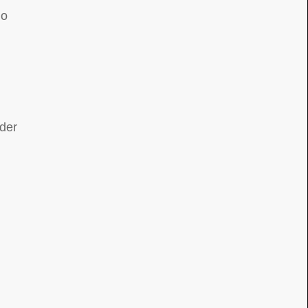
do
der