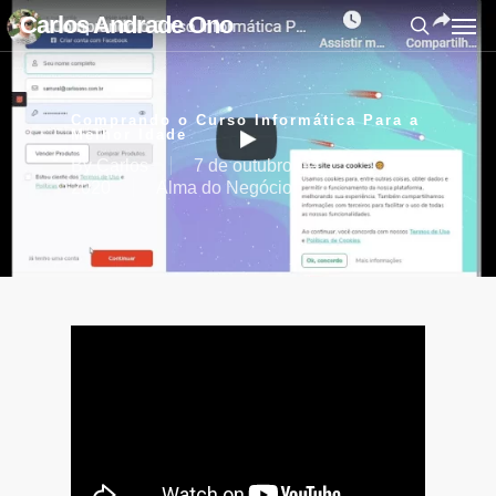
Carlos Andrade Ono
Comprando o Curso Informática Para a
Melhor Idade
By
Carlos
7 de outubro de
2020
Alma do Negócio