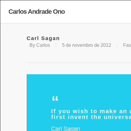
Carlos Andrade Ono
Carl Sagan
By
Carlos
5 de novembro de 2012
Fas
If you wish to make an 
first invent the univers
Carl Sagan