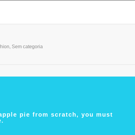
hion
,
Sem categoria
apple pie from scratch, you must
e.