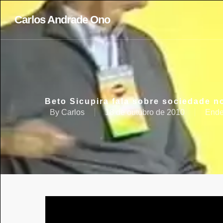
Carlos Andrade Ono
Beto Sicupira fala sobre sociedade 
By
Carlos
18 de outubro de 2010
Ende