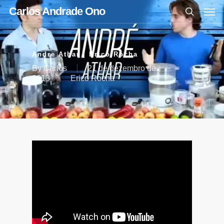
Carlos Andrade Ono
Andre Athar | Erico Rocha
By
Carlos
21 de dezembro de
2013
Erico Rocha