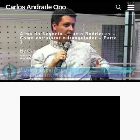
Carlos Andrade Ono
Alma do Negocio – Lucio Rodrigues –
Como estruturar o franquiador – Parte
1
By
Carlos
20 de dezembro de
2012
Alma do Negócio