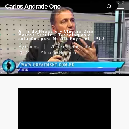
Carlos Andrade Ono
Alma do Negocio – Cláudio Dias,
Marcos Schulz – Tecnologias e
soluções para Mobile Payment – Pt 2
By
Carlos
20 de dezembro de
2012
Alma do Negócio