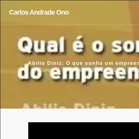
Carlos Andrade Ono
Abilio Diniz: O que sonha um empree
By
Carlos
19 de setembro de 2012
End