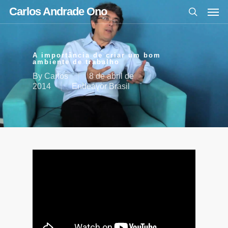
Carlos Andrade Ono
A importância de criar um bom
ambiente de trabalho
By
Carlos
8 de abril de
2014
Endeavor Brasil