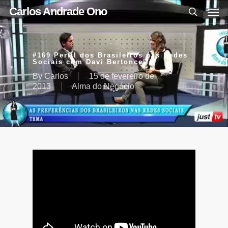
Carlos Andrade Ono
#169 Perfil dos Brasileiros nas Redes
Sociais com Davi Bertoncello
By
Carlos
15 de fevereiro de
2013
Alma do Negócio