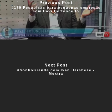
Previous Post
#170 Pesquisas para pequenas empresas
com Davi Bertoncello
Next Post
#SonhoGrande com Ivan Barchese -
Mextra