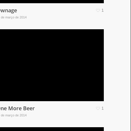
wnage
1
 de março de 2014
ne More Beer
1
 de março de 2014