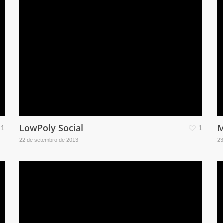
LowPoly Social
M
1
1
22 de setembro de 2013
23