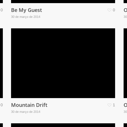
Be My Guest
O
0
0
30 de março de 2014
30
Mountain Drift
O
0
1
30 de março de 2014
30