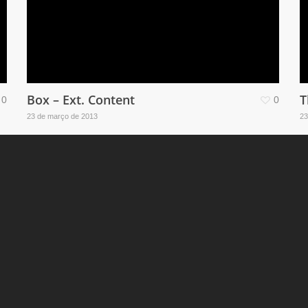
Box – Ext. Content
T
0
0
23 de março de 2013
23