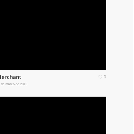
erchant
0
 de março de 2013