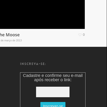
he Moose
0
 de março de 2013
Inscreva-se:
Cadastre e confirme seu e-mail
após receber o link: