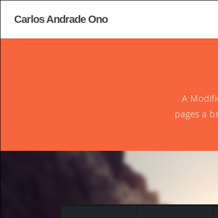
Carlos Andrade Ono
A Modifi
pages a br