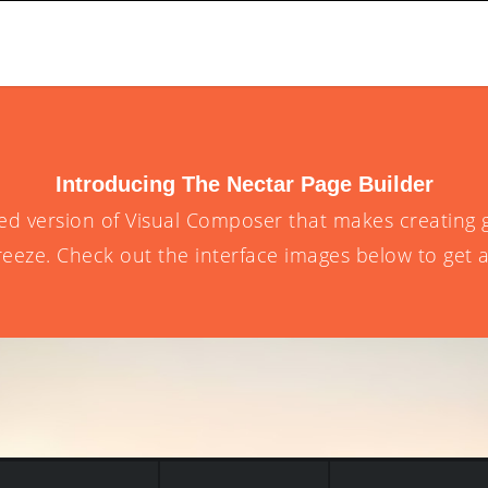
Introducing The Nectar Page Builder
ed version of Visual Composer that makes creating
eeze. Check out the interface images below to get a f