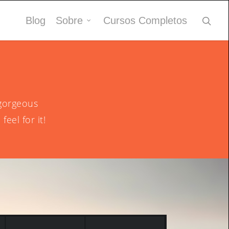
Blog
Sobre
Cursos Completos
 gorgeous
eel for it!