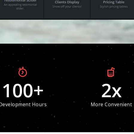
100
+
2
x
Development Hours
More Convenient