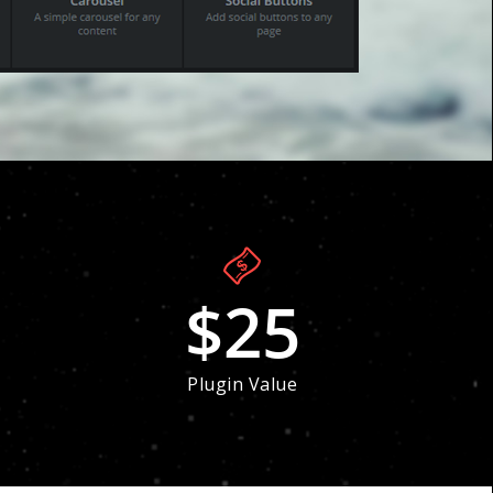
$
25
Plugin Value