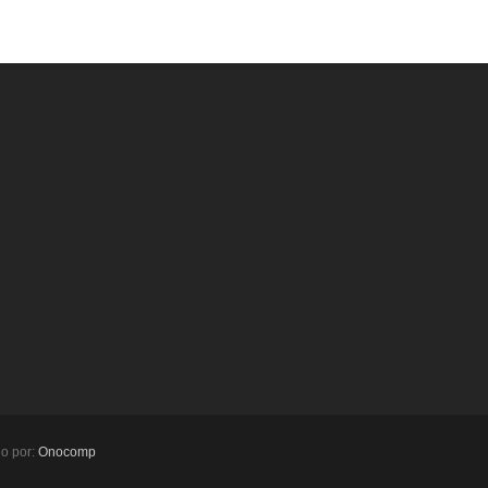
do por:
Onocomp