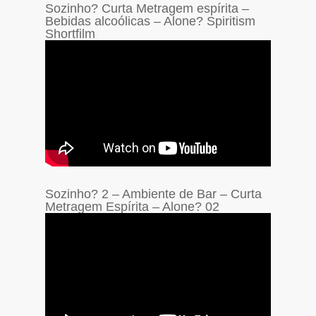
Sozinho? Curta Metragem espírita –
Bebidas alcoólicas – Alone? Spiritism
Shortfilm
Sozinho? 2 – Ambiente de Bar – Curta
Metragem Espírita – Alone? 02