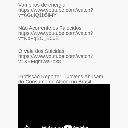
Vampiros de energia
https://www.youtube.com/watch?
v=6GutQ1b5lMY
Não Acorrente os Falecidos
https://www.youtube.com/watch?
v=KpFqBC_B56E
O Vale dos Suicidas
https://www.youtube.com/watch?
v=XEMqmWa7ox8
Profissão Reporter – Jovens Abusam
do Consumo do Alcool no Brasil